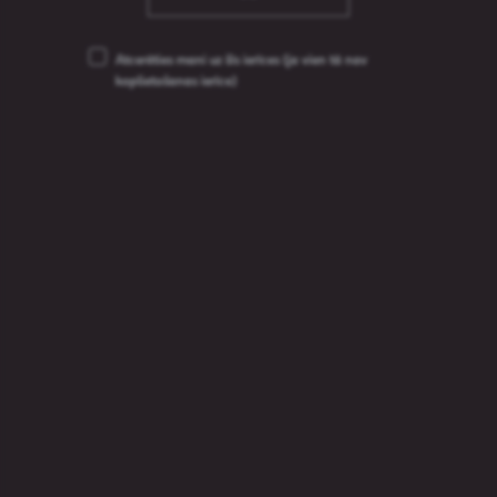
Atcerēties mani uz šīs ierīces
(ja vien tā nav
koplietošanas ierīce)
Grimbergen Blanche
Witbier
6%
Meklēt
Meklēt produktu
produktu
Meklēt
Dzēriena veids