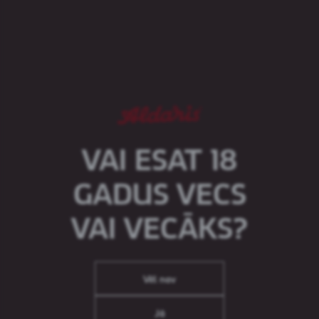
Populārākais franču alus pasaulē! Kronenbourg 1664
Blanc ir atsvaidzinošs un ļoti augļains kviešu alus ar
patīkamu citrusīgu augļu un koriandra noti aromātā.
Tas sniedz lielisku atsvaidzinājumu, veldzē
slāpes un ir ļoti viegli dzerams.
Produkts pieejams sekojošā iepakojumā:
Stikla pudele, 0,33 L
Skārdene, 0,5 L
VAI ESAT 18
GADUS VECS
VAI VECĀKS?
Vēl nav
Jā