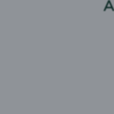
A
Mežpils Gaišais