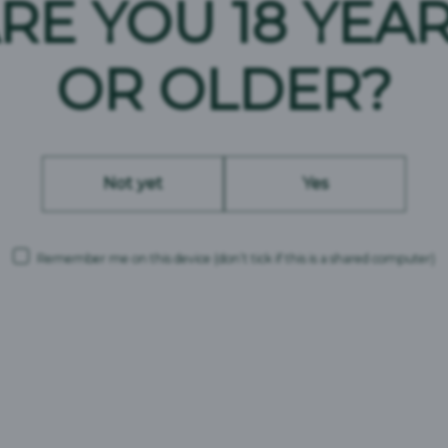
RE YOU 18 YEA
OR OLDER?
Not yet
Yes
Remember me on this device
(don’t tick if this is a shared computer)
Mežpils Tradicionālais