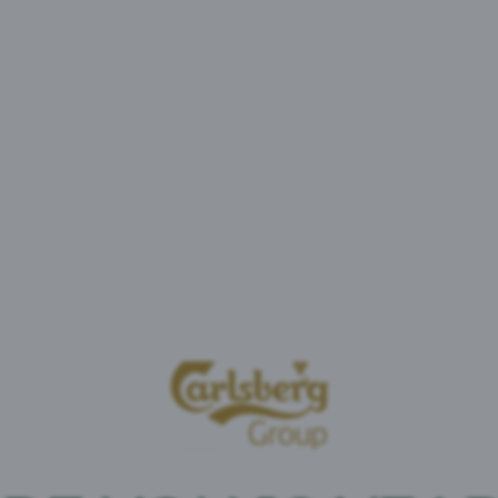
Mežpils bez
karameļu ie
Mežpils alk