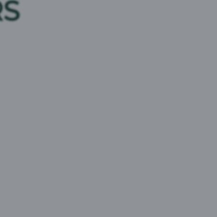
RS
Mežpils Mākonis