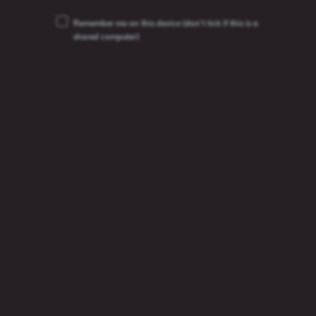
Remember me on this device
(don’t tick if this is a
shared computer)
1664 Blanc Alcohol Free
Witbier, Non-alco
0,5%
Meklēt
Meklēt produktu
produktu
Meklēt
Dzēriena veids