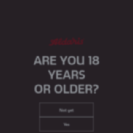
Aldaris Izlases Bezalkoholiskais Gaišais alu raksturo
patīkami svaigs apiņu aromāts ar izteiktu iesala
garšu. Šis alus ir izcils bezalkoholiskā alus piemērs,
kas neļaus vilties šī alus stila cienītājiem!
Produkts pieejams sekojošā iepakojumā:
Skārdene, 0,5 L
ARE YOU 18
YEARS
OR OLDER?
Not yet
Yes