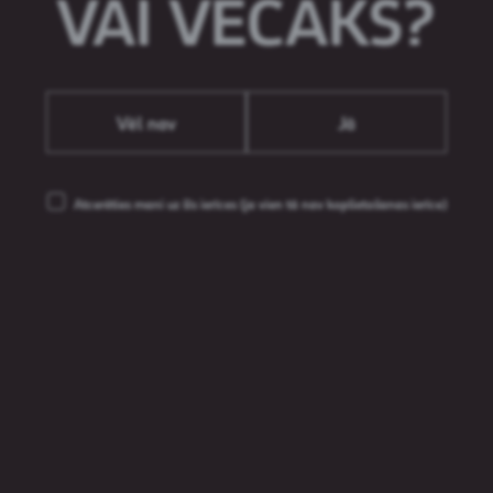
VAI VECĀKS?
Vēl nav
Jā
dalus
Aldaris Ķiršu
Mežp
Atcerēties mani uz šīs ierīces
(ja vien tā nav koplietošanas ierīce)
%
Lāgers
4,5%
L