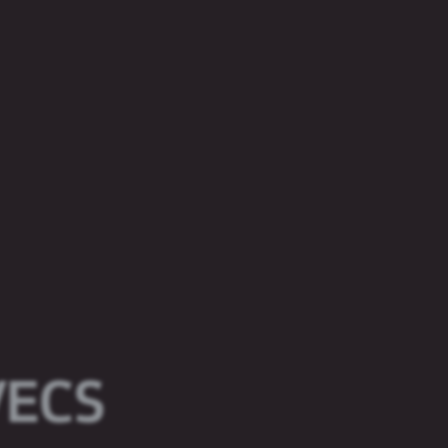
i,
daļas.
VECS