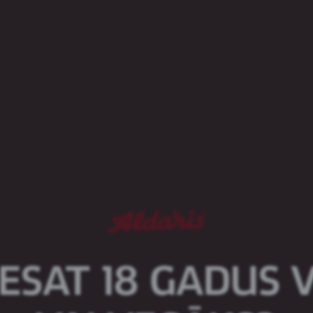
Luksus alus garša rodas, apvienojot ekskluzīvu recept
rūpīgu brūvēšanu un pašas izmeklētākās alus sastāv
Luksus alus – īsts izcilības apliecinājums!
Produkts pieejams sekojošā iepakojumā:
Stikla pudele, 0,5 L
Skārdene, 1 pinte
 ESAT 18 GADUS 